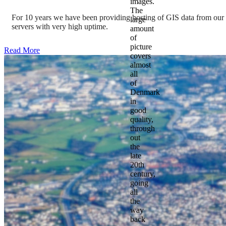
images.
The
For 10 years we have been providing hosting of GIS data from ou
large
servers with very high uptime.
amount
of
picture
Read More
covers
almost
all
of
Denmark
in
good
quality,
through
out
the
late
20th
century,
going
all
the
way
back