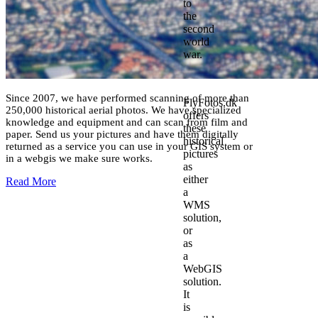
to
the
second
world
war.
Since 2007, we have performed scanning of more than
FlyFotos.dk
250,000 historical aerial photos. We have specialized
offers
knowledge and equipment and can scan from film and
these
paper. Send us your pictures and have them digitally
historical
returned as a service you can use in your GIS system or
pictures
in a webgis we make sure works.
as
either
Read More
a
WMS
solution,
or
as
a
WebGIS
solution.
It
is