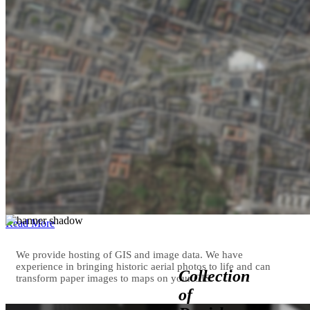
Read More
We provide hosting of GIS and image data. We have
experience in bringing historic aerial photos to life and can
Collection
transform paper images to maps on your GIS.
of