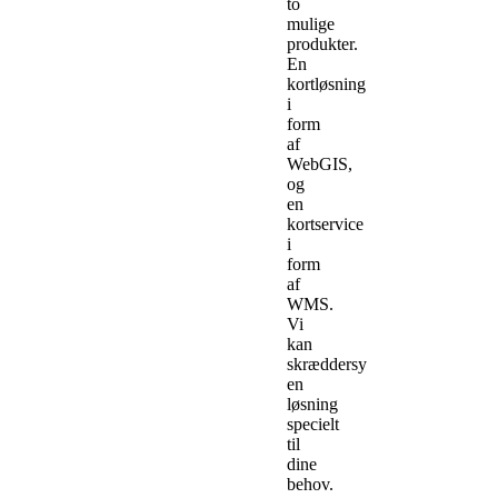
to
mulige
produkter.
En
kortløsning
i
form
af
WebGIS,
og
en
kortservice
i
form
af
WMS.
Vi
kan
skræddersy
en
løsning
specielt
til
dine
behov.