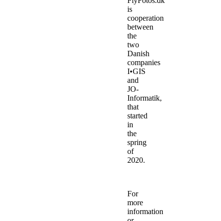
FlyFotos.dk
is
cooperation
between
the
two
Danish
companies
I•GIS
and
JO-
Informatik,
that
started
in
the
spring
of
2020.
For
more
information
or